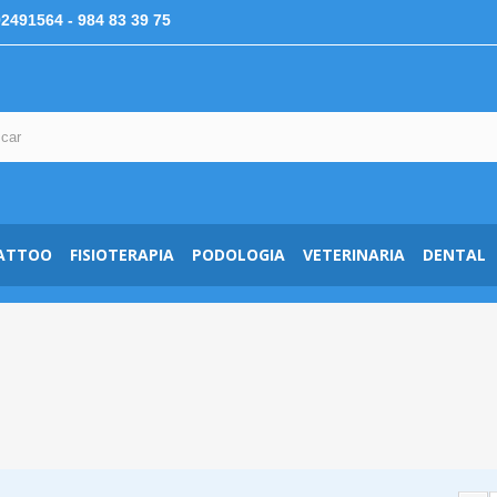
92491564
- 984 83 39 75
ATTOO
FISIOTERAPIA
PODOLOGIA
VETERINARIA
DENTAL