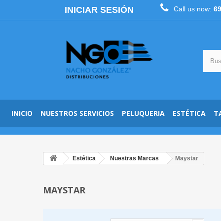
INICIAR SESIÓN
Call us now:
6
INICIO
NUESTROS SERVICIOS
PELUQUERIA
ESTÉTICA
T
Estética
Nuestras Marcas
Maystar
MAYSTAR