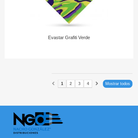
Evastar Grafiti Verde
1
2
3
4
Mostrar todos