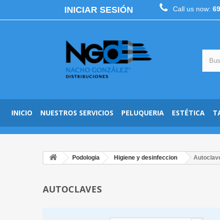
INICIAR SESIÓN
Call us now:
6
INICIO
NUESTROS SERVICIOS
PELUQUERIA
ESTÉTICA
T
Podologia
Higiene y desinfeccion
Autoclav
AUTOCLAVES