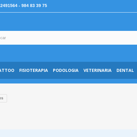
92491564
- 984 83 39 75
ATTOO
FISIOTERAPIA
PODOLOGIA
VETERINARIA
DENTAL
es