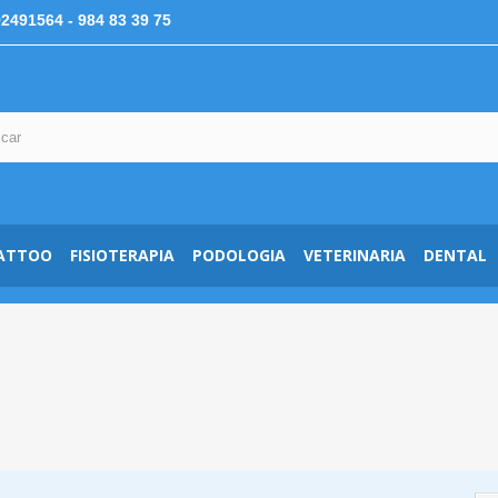
92491564
- 984 83 39 75
ATTOO
FISIOTERAPIA
PODOLOGIA
VETERINARIA
DENTAL