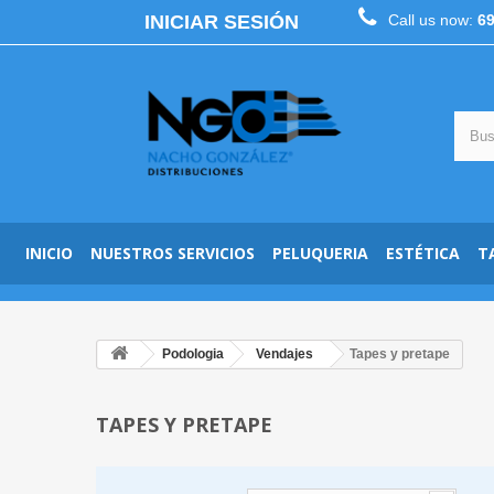
INICIAR SESIÓN
Call us now:
6
INICIO
NUESTROS SERVICIOS
PELUQUERIA
ESTÉTICA
T
Podologia
Vendajes
Tapes y pretape
TAPES Y PRETAPE