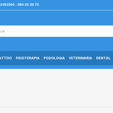
92491564
- 984 83 39 75
ATTOO
FISIOTERAPIA
PODOLOGIA
VETERINARIA
DENTAL