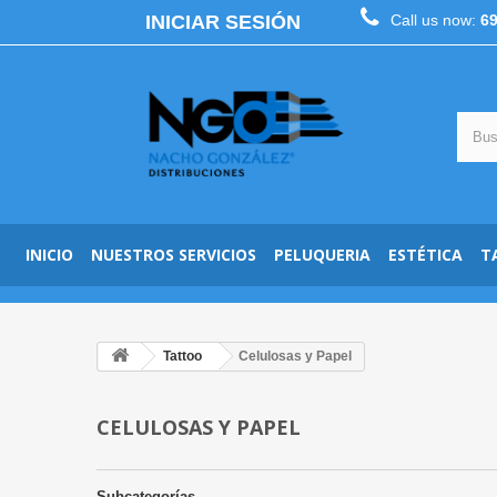
INICIAR SESIÓN
Call us now:
6
INICIO
NUESTROS SERVICIOS
PELUQUERIA
ESTÉTICA
T
Tattoo
Celulosas y Papel
CELULOSAS Y PAPEL
Subcategorías