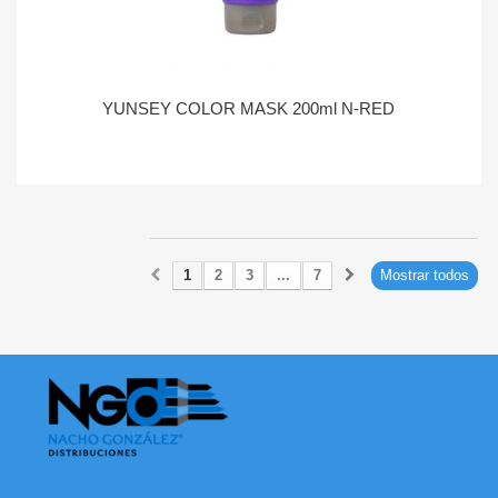
YUNSEY COLOR MASK 200ml N-RED
1
2
3
...
7
Mostrar todos