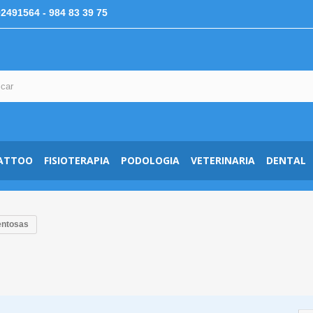
92491564
- 984 83 39 75
ATTOO
FISIOTERAPIA
PODOLOGIA
VETERINARIA
DENTAL
entosas