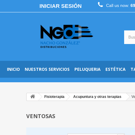
INICIAR SESIÓN
Call us now:
6
INICIO
NUESTROS SERVICIOS
PELUQUERIA
ESTÉTICA
T
Fisioterapia
Acupuntura y otras terapias
V
VENTOSAS