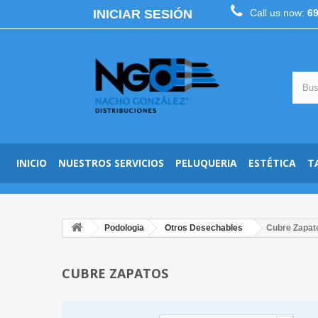
INICIAR SESIÓN
Call us now:
6
INICIO
NUESTROS SERVICIOS
PELUQUERIA
ESTÉTICA
T
Podologia
Otros Desechables
Cubre Zapat
CUBRE ZAPATOS