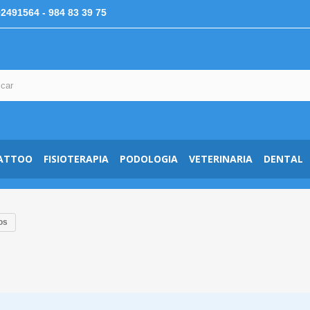
92491564
- 984 83 39 75
ATTOO
FISIOTERAPIA
PODOLOGIA
VETERINARIA
DENTAL
os