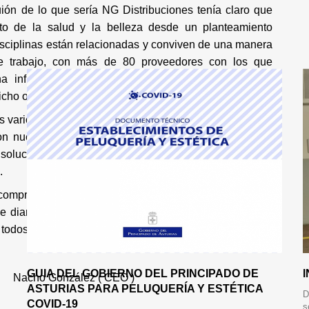
ón de lo que sería NG Distribuciones tenía claro que
nto de la salud y la belleza desde un planteamiento
 disciplinas están relacionadas y conviven de una manera
 de trabajo, con más de 80 proveedores con los que
a infraestructura perfectamente engrasada podemos
cho objetivo.
s varios pilares como son la búsqueda de la excelencia,
con nuestros clientes ya que su éxito está aparejado al
 solucionarles todos aquellos servicios y productos que
.
 compromiso de mi equipo con la empresa y el apoyo del
e diariamente confían en NG Distribuciones en esta ya
 todos ellos este proyecto no habría sido posible."
GUIA DEL GOBIERNO DEL PRINCIPADO DE
Nacho González ( CEO )
ASTURIAS PARA PELUQUERÍA Y ESTÉTICA
D
COVID-19
s