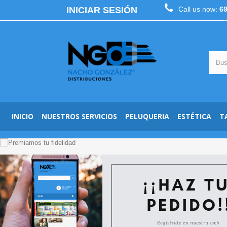
INICIAR SESIÓN
Call us now:
6
INICIO
NUESTROS SERVICIOS
PELUQUERIA
ESTÉTICA
T